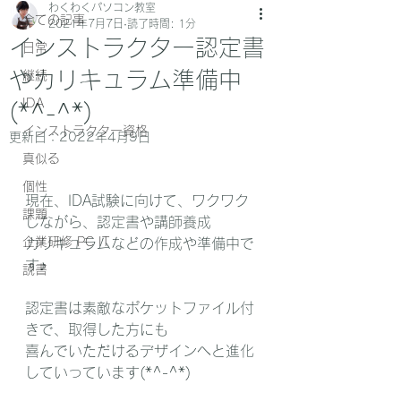
わくわくパソコン教室
全ての記事
2021年7月7日
読了時間: 1分
インストラクター認定書
日常
やカリキュラム準備中
継続
IDA
(*^-^*)
インストラクター資格
更新日：
2022年4月9日
真似る
個性
現在、IDA試験に向けて、ワクワク
課題
しながら、認定書や講師養成
企業研修 PC IT
カリキュラムなどの作成や準備中で
す♪
読書
認定書は素敵なポケットファイル付
きで、取得した方にも
喜んでいただけるデザインへと進化
していっています(*^-^*)