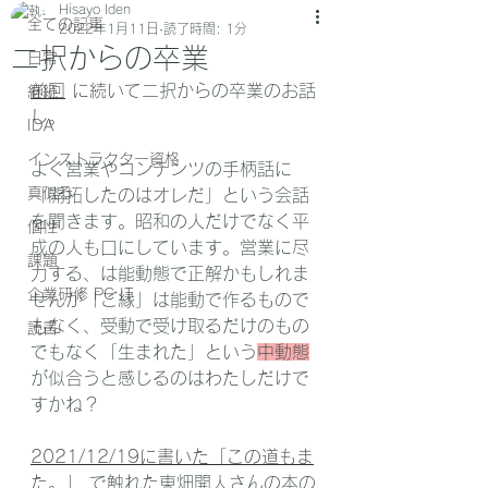
Hisayo Iden
全ての記事
2022年1月11日
読了時間: 1分
二択からの卒業
日常
前回
 に続いて二択からの卒業のお話
継続
し。
IDA
インストラクター資格
よく営業やコンテンツの手柄話に
真似る
「開拓したのはオレだ」という会話
を聞きます。昭和の人だけでなく平
個性
成の人も口にしています。営業に尽
課題
力する、は能動態で正解かもしれま
企業研修 PC IT
せんが「ご縁」は能動で作るもので
もなく、受動で受け取るだけのもの
読書
でもなく「生まれた」という
中動態
が似合うと感じるのはわたしだけで
すかね？
2021/12/19に書いた「この道もま
た。」
 で触れた東畑開人さんの本の