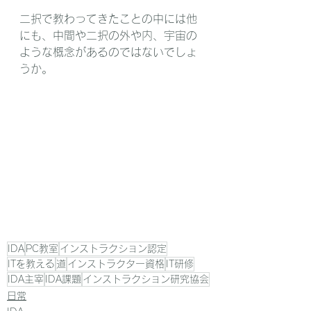
二択で教わってきたことの中には他
にも、中間や二択の外や内、宇宙の
ような概念があるのではないでしょ
うか。
IDA
PC教室
インストラクション認定
ITを教える
道
インストラクター資格
IT研修
IDA主宰
IDA課題
インストラクション研究協会
日常