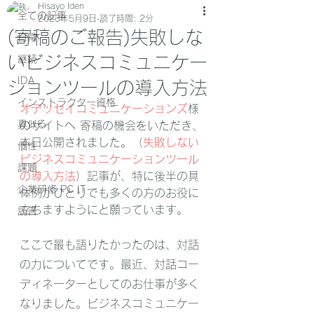
Hisayo Iden
全ての記事
2023年5月9日
読了時間: 2分
(寄稿のご報告)失敗しな
日常
いビジネスコミュニケー
継続
IDA
ションツールの導入方法
インストラクター資格
オデッセイコミュニケーションズ
様
真似る
のサイトへ 寄稿の機会をいただき、
本日公開されました。（
失敗しない
個性
ビジネスコミュニケーションツール
課題
の導入方法
）記事が、特に後半の具
企業研修 PC IT
体例がひとりでも多くの方のお役に
立ちますようにと願っています。
読書
ここで最も語りたかったのは、対話
の力についてです。最近、
対話コー
ディネーター
としてのお仕事が多く
なりました。ビジネスコミュニケー