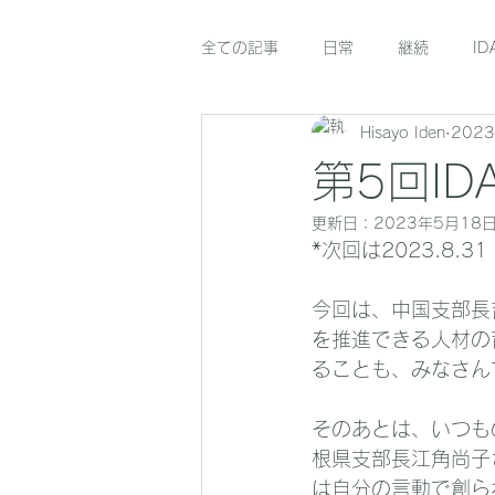
全ての記事
日常
継続
ID
Hisayo Iden
202
第5回I
更新日：
2023年5月18
*次回は2023.8.3
今回は、中国支部長
を推進できる人材の
ることも、みなさん
そのあとは、いつも
根県支部長江角尚子
は自分の言動で創ら