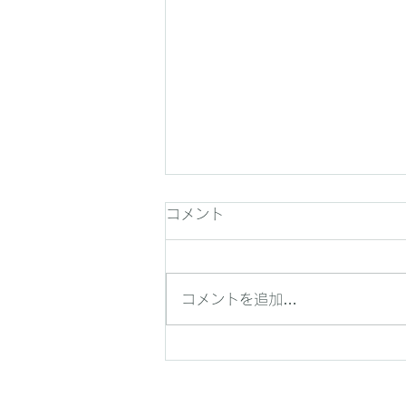
コメント
コメントを追加…
研修に魂を吹き込むコツ ～
ある研修のアンケート結果か