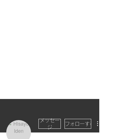
インストラクション研究協会
(Instruction Development
Association)
学んだひとを、伝
えるひとへ。
オンライン時代のITインストラ
クターの養成と認定、および技
術開発を支えるIDA公式サイト
です。
メッセー
フォローする
ジ